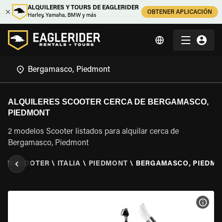
ALQUILERES Y TOURS DE EAGLERIDER
OBTENER APLICACIÓN
Harley, Yamaha, BMW y más
ALQUILERES SCOOTER CERCA DE BERGAMASCO,
PIEDMONT
2 modelos Scooter listados para alquilar cerca de
Bergamasco, Piedmont
LER SCOOTER
\
ITALIA
\
PIEDMONT
\
BERGAMASCO, PIEDM
VER 