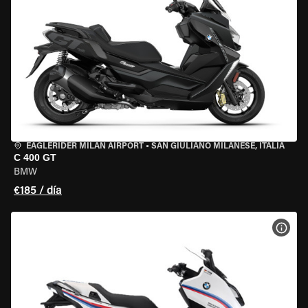
EAGLERIDER MILAN AIRPORT
•
SAN GIULIANO MILANESE, ITALIA
C 400 GT
BMW
€185 / día
VER 