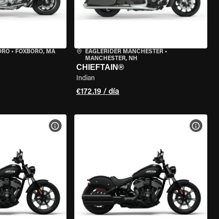
ORO
•
FOXBORO, MA
EAGLERIDER MANCHESTER
•
MANCHESTER, NH
CHIEFTAIN®
Indian
€172.19 / día
 LA MOTO
VER ESPECIFICACIONES DE LA MOTO
VER E