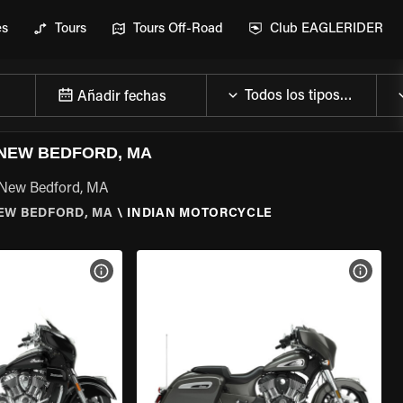
es
Tours
Tours Off-Road
Club EAGLERIDER
Añadir fechas
 NEW BEDFORD, MA
e New Bedford, MA
EW BEDFORD, MA
\
INDIAN MOTORCYCLE
 LA MOTO
VER ESPECIFICACIONES DE LA MOTO
VER E