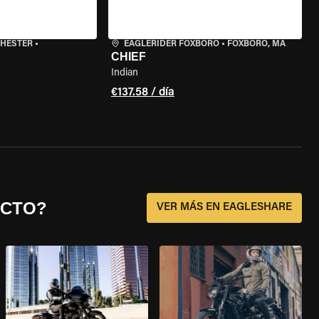
CHESTER
•
EAGLERIDER FOXBORO
•
FOXBORO, MA
CHIEF
Indian
€137.58 / día
ECTO?
VER MÁS EN EAGLESHARE