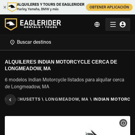
ALQUILERES Y TOURS DE EAGLERIDER
OBTENER APLICACIÓN
Harley, Yamaha, BMW y más
ALQUILERES INDIAN MOTORCYCLE CERCA DE
LONGMEADOW, MA
6 modelos Indian Motorcycle listados para alquilar cerca
de Longmeadow, MA
MASSACHUSETTS
\
LONGMEADOW, MA
\
INDIAN MOTORCY
VER 