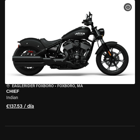
VER 
EAGLERIDER FOXBORO
•
FOXBORO, MA
CHIEF
Indian
€137.53 / día