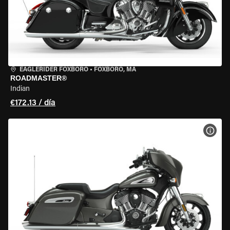
EAGLERIDER FOXBORO
•
FOXBORO, MA
ROADMASTER®
Indian
€172.13 / día
VER 