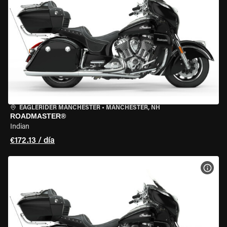
EAGLERIDER MANCHESTER
•
MANCHESTER, NH
ROADMASTER®
Indian
€172.13 / día
VER 