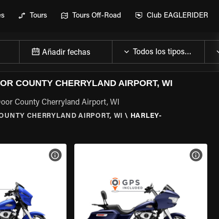
es
Tours
Tours Off-Road
Club EAGLERIDER
Añadir fechas
OR COUNTY CHERRYLAND AIRPORT, WI
Door County Cherryland Airport, WI
OUNTY CHERRYLAND AIRPORT, WI
\
HARLEY-
 LA MOTO
VER ESPECIFICACIONES DE LA MOTO
VER E