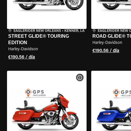
EAGLERIDER NEW ORLEANS
•
KENNER, LA
EAGLERIDER NEW 
STREET GLIDE® TOURING
ROAD GLIDE® T
EDITION
Harley-Davidson
Harley-Davidson
€190.56 / día
€190.56 / día
VER ESPECIFICACIONES DE