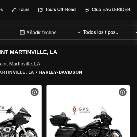
es
Tours
Tours Off-Road
Club EAGLERIDER
Añadir fechas
NT MARTINVILLE, LA
int Martinville, LA
ARTINVILLE, LA
\
HARLEY-DAVIDSON
 LA MOTO
VER ESPECIFICACIONES DE LA MOTO
VER E