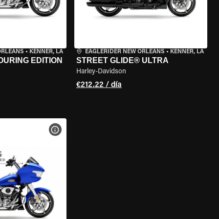
ORLEANS
•
KENNER, LA
EAGLERIDER NEW ORLEANS
•
KENNER, LA
OURING EDITION
STREET GLIDE® ULTRA
Harley-Davidson
€212.22 / día
 LA MOTO
VER ESPECIFICACIONES DE LA MOTO