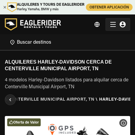
ALQUILERES Y TOURS DE EAGLERIDER
OBTENER APLICACIÓN
Harley, Yamaha, BMW y más
ALQUILERES HARLEY-DAVIDSON CERCA DE
CENTERVILLE MUNICIPAL AIRPORT, TN
4 modelos Harley-Davidson listados para alquilar cerca de
Centerville Municipal Airport, TN
EE
\
CENTERVILLE MUNICIPAL AIRPORT, TN
\
HARLEY-DAVID
Oferta de Valor
VER 