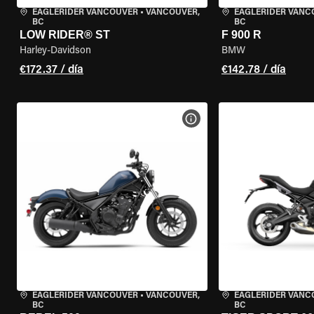
EAGLERIDER VANCOUVER
•
VANCOUVER,
EAGLERIDER VANC
BC
BC
LOW RIDER® ST
F 900 R
Harley-Davidson
BMW
€172.37 / día
€142.78 / día
VER ESPECIFICACIONES DE
EAGLERIDER VANCOUVER
•
VANCOUVER,
EAGLERIDER VANC
BC
BC