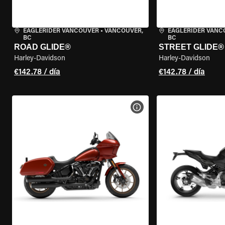
EAGLERIDER VANCOUVER
•
VANCOUVER,
EAGLERIDER VANC
BC
BC
ROAD GLIDE®
STREET GLIDE®
Harley-Davidson
Harley-Davidson
€142.78 / día
€142.78 / día
VER ESPECIFICACIONES DE