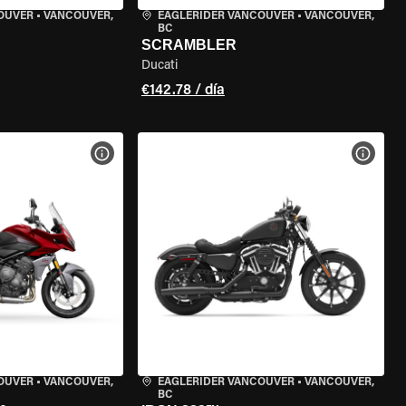
OUVER
•
VANCOUVER,
EAGLERIDER VANCOUVER
•
VANCOUVER,
BC
SCRAMBLER
Ducati
€142.78 / día
 LA MOTO
VER ESPECIFICACIONES DE LA MOTO
VER E
OUVER
•
VANCOUVER,
EAGLERIDER VANCOUVER
•
VANCOUVER,
BC