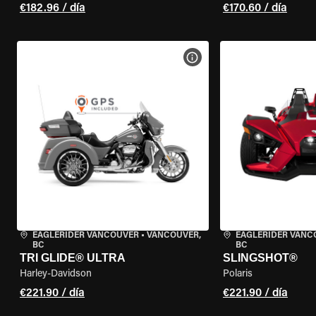
€182.96 / día
€170.60 / día
VER ESPECIFICACIONES DE
EAGLERIDER VANCOUVER
•
VANCOUVER,
EAGLERIDER VANC
BC
BC
TRI GLIDE® ULTRA
SLINGSHOT®
Harley-Davidson
Polaris
€221.90 / día
€221.90 / día