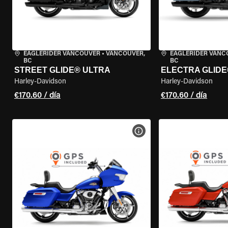
EAGLERIDER VANCOUVER
•
VANCOUVER,
EAGLERIDER VANC
BC
BC
STREET GLIDE® ULTRA
ELECTRA GLIDE
Harley-Davidson
Harley-Davidson
€170.60 / día
€170.60 / día
VER ESPECIFICACIONES DE