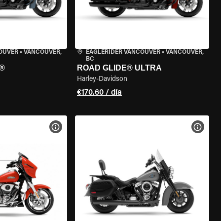
OUVER
•
VANCOUVER,
EAGLERIDER VANCOUVER
•
VANCOUVER,
BC
®
ROAD GLIDE® ULTRA
Harley-Davidson
€170.60 / día
 LA MOTO
VER ESPECIFICACIONES DE LA MOTO
VER E