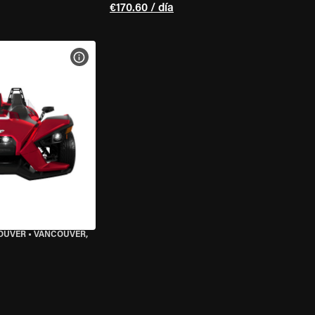
€170.60 / día
 LA MOTO
VER ESPECIFICACIONES DE LA MOTO
OUVER
•
VANCOUVER,