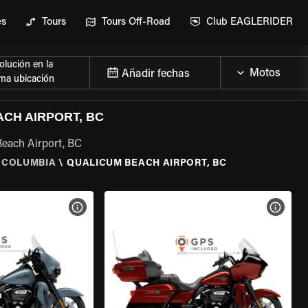
es
Tours
Tours Off-Road
Club EAGLERIDER
lución en la
Añadir fechas
ma ubicación
CH AIRPORT, BC
Beach Airport, BC
H COLUMBIA
\
QUALICUM BEACH AIRPORT, BC
 LA MOTO
VER ESPECIFICACIONES DE LA MOTO
VER E