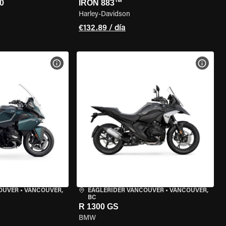
0
IRON 883™
Harley-Davidson
€132.89 / día
 LA MOTO
VER ESPECIFICACIONES DE LA MOTO
VER E
OUVER
•
VANCOUVER,
EAGLERIDER VANCOUVER
•
VANCOUVER,
BC
R 1300 GS
BMW