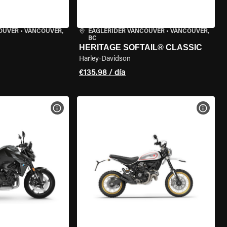
OUVER
•
VANCOUVER,
EAGLERIDER VANCOUVER
•
VANCOUVER,
BC
HERITAGE SOFTAIL® CLASSIC
Harley-Davidson
€135.98 / día
 LA MOTO
VER ESPECIFICACIONES DE LA MOTO
VER E