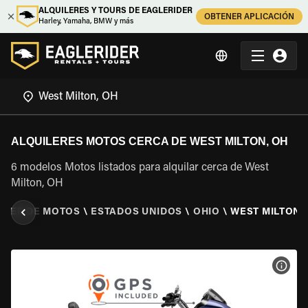
ALQUILERES Y TOURS DE EAGLERIDER
OBTENER APLICACIÓN
Harley, Yamaha, BMW y más
ALQUILERES MOTOS CERCA DE WEST MILTON, OH
6 modelos Motos listados para alquilar cerca de West
Milton, OH
ILER DE MOTOS
\
ESTADOS UNIDOS
\
OHIO
\
WEST MILTON,
VER 