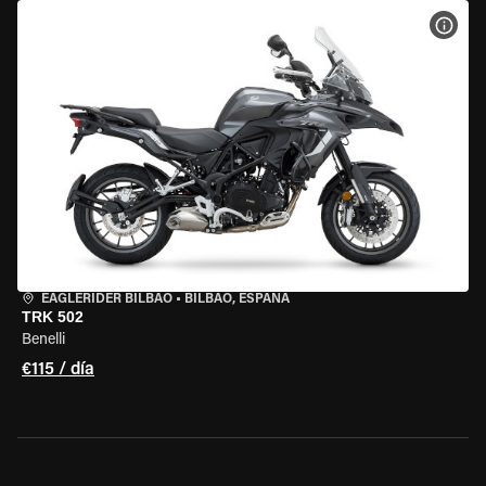
VER 
EAGLERIDER BILBAO
•
BILBAO, ESPAÑA
TRK 502
Benelli
€115 / día