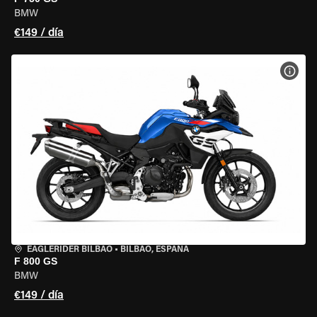
BMW
€149 / día
VER 
EAGLERIDER BILBAO
•
BILBAO, ESPAÑA
F 800 GS
BMW
€149 / día