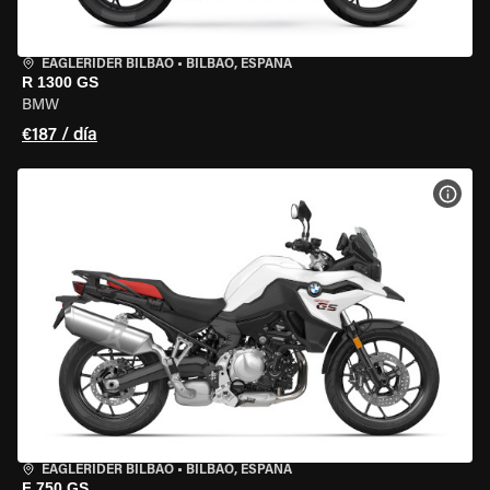
EAGLERIDER BILBAO
•
BILBAO, ESPAÑA
R 1300 GS
BMW
€187 / día
VER 
EAGLERIDER BILBAO
•
BILBAO, ESPAÑA
F 750 GS