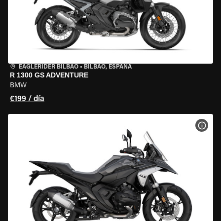
EAGLERIDER BILBAO
•
BILBAO, ESPAÑA
R 1300 GS ADVENTURE
BMW
€199 / día
VER 