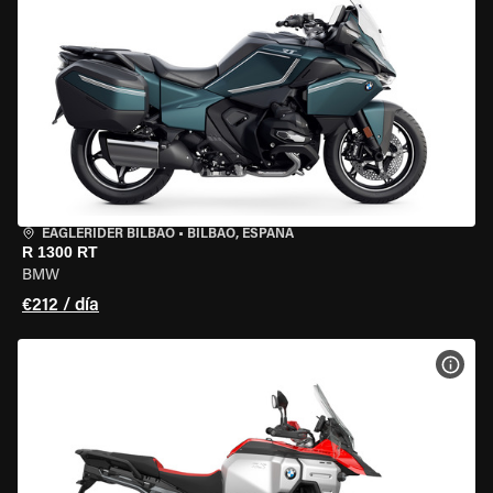
EAGLERIDER BILBAO
•
BILBAO, ESPAÑA
R 1300 RT
BMW
€212 / día
VER 