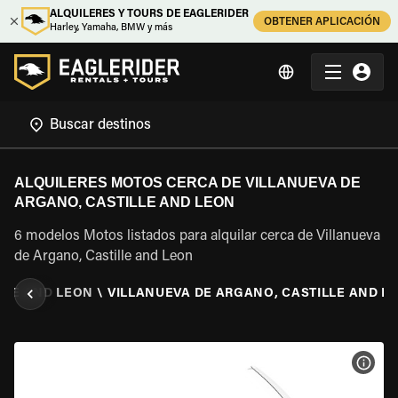
ALQUILERES Y TOURS DE EAGLERIDER
OBTENER APLICACIÓN
Harley, Yamaha, BMW y más
ALQUILERES MOTOS CERCA DE VILLANUEVA DE
ARGANO, CASTILLE AND LEON
6 modelos Motos listados para alquilar cerca de Villanueva
de Argano, Castille and Leon
LLE AND LEON
\
VILLANUEVA DE ARGANO, CASTILLE AND L
VER 