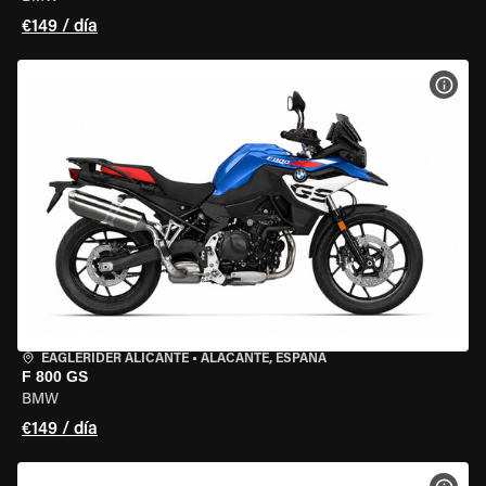
€149 / día
VER 
EAGLERIDER ALICANTE
•
ALACANTE, ESPAÑA
F 800 GS
BMW
€149 / día