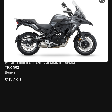
VER 
EAGLERIDER ALICANTE
•
ALACANTE, ESPAÑA
TRK 502
Benelli
€115 / día