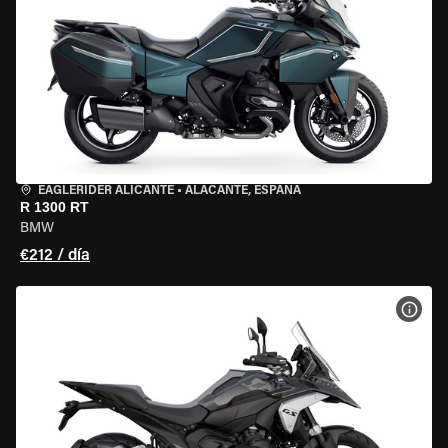
EAGLERIDER ALICANTE
•
ALACANTE, ESPAÑA
R 1300 RT
BMW
€212 / día
VER 