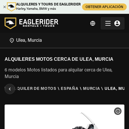
ALQUILERES Y TOURS DE EAGLERIDER
OBTENER APLICACIÓN
Harley, Yamaha, BMW y más
ALQUILERES MOTOS CERCA DE ULEA, MURCIA
6 modelos Motos listados para alquilar cerca de Ulea,
Murcia
DER
\
ALQUILER DE MOTOS
\
ESPAÑA
\
MURCIA
\
ULEA, MUR
VER 