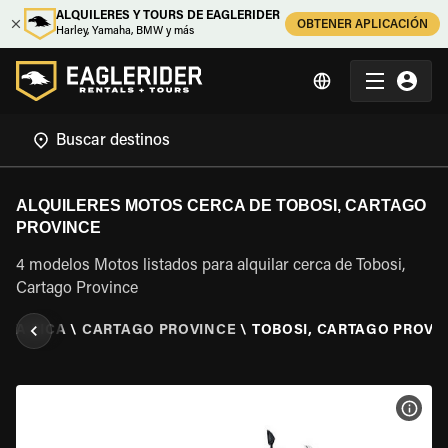
ALQUILERES Y TOURS DE EAGLERIDER
OBTENER APLICACIÓN
Harley, Yamaha, BMW y más
ALQUILERES MOTOS CERCA DE TOBOSI, CARTAGO
PROVINCE
4 modelos Motos listados para alquilar cerca de Tobosi,
Cartago Province
STA RICA
\
CARTAGO PROVINCE
\
TOBOSI, CARTAGO PROVI
VER 