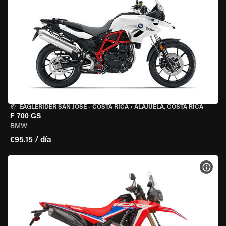
EAGLERIDER SAN JOSE - COSTA RICA
•
ALAJUELA, COSTA RICA
F 700 GS
BMW
€95.15 / día
VER 