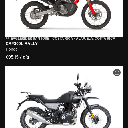
EAGLERIDER SAN JOSE - COSTA RICA
•
ALAJUELA, COSTA RICA
CRF300L RALLY
Honda
€95.15 / día
VER 