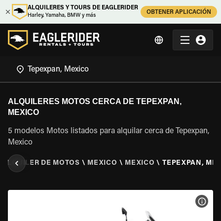
ALQUILERES Y TOURS DE EAGLERIDER
OBTENER APLICACIÓN
Harley, Yamaha, BMW y más
ALQUILERES MOTOS CERCA DE TEPEXPAN,
MEXICO
5 modelos Motos listados para alquilar cerca de Tepexpan,
Mexico
\
ALQUILER DE MOTOS
\
MEXICO
\
MEXICO
\
TEPEXPAN, ME
VER 