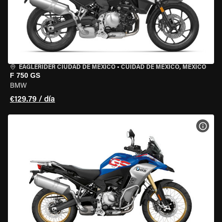
EAGLERIDER CIUDAD DE MÉXICO
•
CUIDAD DE MEXICO, MEXICO
F 750 GS
BMW
€129.79 / día
VER 