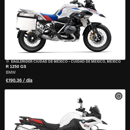
EAGLERIDER CIUDAD DE MÉXICO
•
CUIDAD DE MEXICO, MEXICO
R 1250 GS
BMW
€190.36 / día
VER 