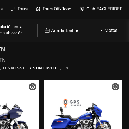
es
Tours
Tours Off-Road
Club EAGLERIDER
lución en la
Añadir fechas
ma ubicación
TN
 TN
\
TENNESSEE
\
SOMERVILLE, TN
 LA MOTO
VER ESPECIFICACIONES DE LA MOTO
VER E