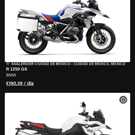
EAGLERIDER CIUDAD DE MÉXICO
•
CUIDAD DE MEXICO, MEXICO
R 1250 GS
BMW
€190.39 / día
VER 