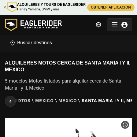
ALQUILERES Y TOURS DE EAGLERIDER
OBTENER APLICACIÓN
Harley, Yamaha, BMW y más
ALQUILERES MOTOS CERCA DE SANTA MARIA I Y II,
MEXICO
5 modelos Motos listados para alquilar cerca de Santa
Maria I y II, Mexico
ER DE MOTOS
\
MEXICO
\
MEXICO
\
SANTA MARIA I Y II, ME
VER 