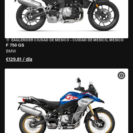
EAGLERIDER CIUDAD DE MÉXICO
•
CUIDAD DE MEXICO, MEXICO
F 750 GS
BMW
€129.81 / día
VER 