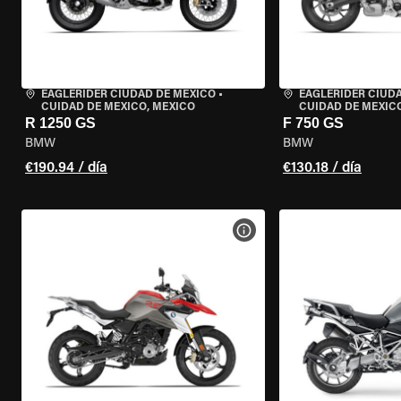
EAGLERIDER CIUDAD DE MÉXICO
•
EAGLERIDER CIUD
CUIDAD DE MEXICO, MEXICO
CUIDAD DE MEXIC
R 1250 GS
F 750 GS
BMW
BMW
€190.94 / día
€130.18 / día
VER ESPECIFICACIONES DE