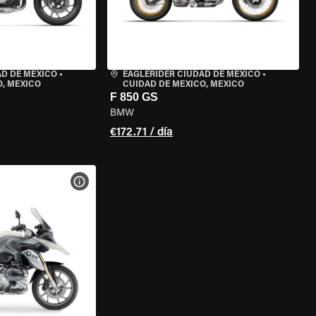
AD DE MÉXICO
•
EAGLERIDER CIUDAD DE MÉXICO
•
O, MEXICO
CUIDAD DE MEXICO, MEXICO
F 850 GS
BMW
€172.71 / día
 LA MOTO
VER ESPECIFICACIONES DE LA MOTO