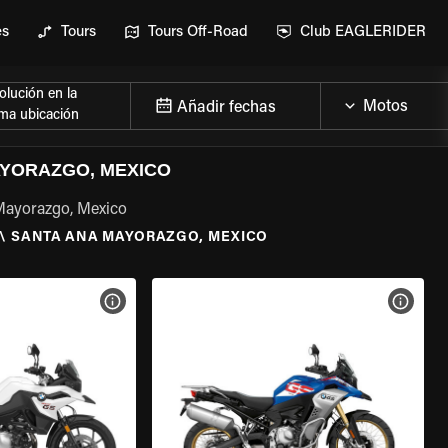
es
Tours
Tours Off-Road
Club EAGLERIDER
lución en la
Añadir fechas
ma ubicación
AYORAZGO, MEXICO
 Mayorazgo, Mexico
\
SANTA ANA MAYORAZGO, MEXICO
 LA MOTO
VER ESPECIFICACIONES DE LA MOTO
VER E