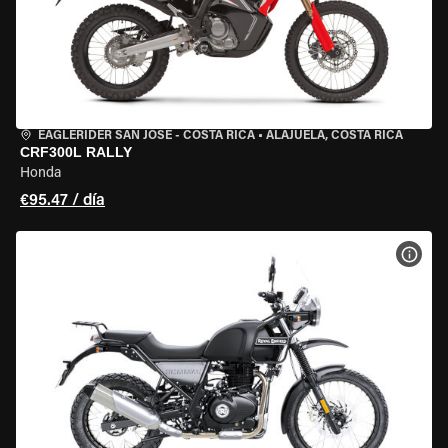
EAGLERIDER SAN JOSE - COSTA RICA
•
ALAJUELA, COSTA RICA
CRF300L RALLY
Honda
€95.47 / día
VER 