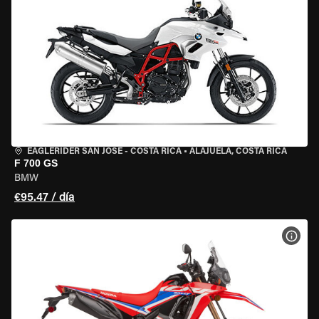
EAGLERIDER SAN JOSE - COSTA RICA
•
ALAJUELA, COSTA RICA
F 700 GS
BMW
€95.47 / día
VER 