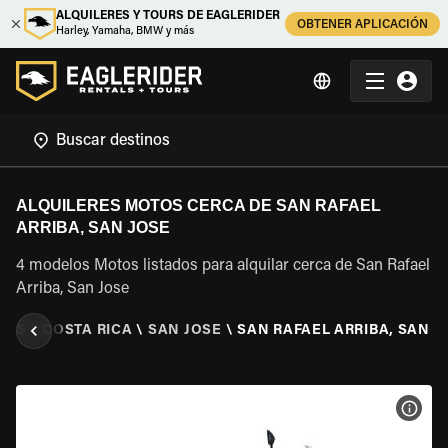
ALQUILERES Y TOURS DE EAGLERIDER
OBTENER APLICACIÓN
Harley, Yamaha, BMW y más
ALQUILERES MOTOS CERCA DE SAN RAFAEL
ARRIBA, SAN JOSE
4 modelos Motos listados para alquilar cerca de San Rafael
Arriba, San Jose
TOS
\
COSTA RICA
\
SAN JOSE
\
SAN RAFAEL ARRIBA, SAN J
VER 