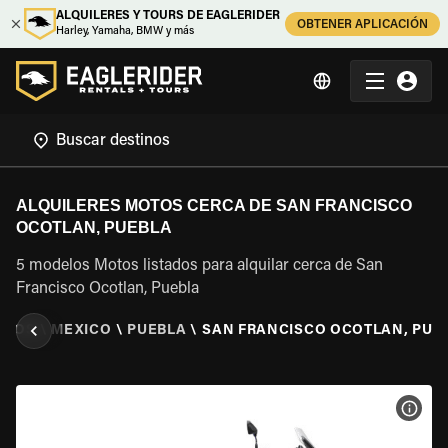
ALQUILERES Y TOURS DE EAGLERIDER
OBTENER APLICACIÓN
Harley, Yamaha, BMW y más
ALQUILERES MOTOS CERCA DE SAN FRANCISCO
OCOTLAN, PUEBLA
5 modelos Motos listados para alquilar cerca de San
Francisco Ocotlan, Puebla
OTOS
\
MEXICO
\
PUEBLA
\
SAN FRANCISCO OCOTLAN, PUE
VER 