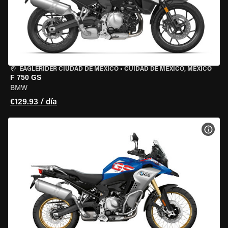
EAGLERIDER CIUDAD DE MÉXICO
•
CUIDAD DE MEXICO, MEXICO
F 750 GS
BMW
€129.93 / día
VER 