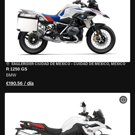
EAGLERIDER CIUDAD DE MÉXICO
•
CUIDAD DE MEXICO, MEXICO
R 1250 GS
BMW
€190.56 / día
VER 