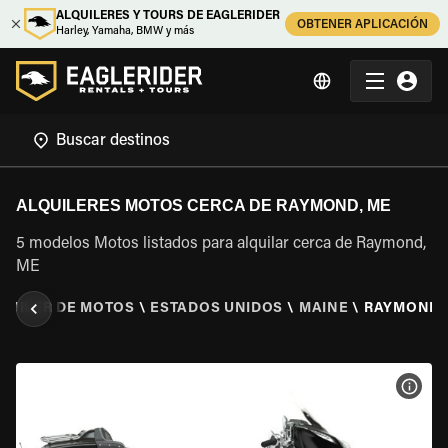
ALQUILERES Y TOURS DE EAGLERIDER
OBTENER APLICACIÓN
Harley, Yamaha, BMW y más
ALQUILERES MOTOS CERCA DE RAYMOND, ME
5 modelos Motos listados para alquilar cerca de Raymond,
ME
QUILER DE MOTOS
\
ESTADOS UNIDOS
\
MAINE
\
RAYMOND,
VER 