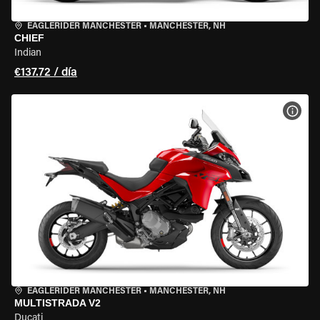
EAGLERIDER MANCHESTER
•
MANCHESTER, NH
CHIEF
Indian
€137.72 / día
VER 
EAGLERIDER MANCHESTER
•
MANCHESTER, NH
MULTISTRADA V2
Ducati