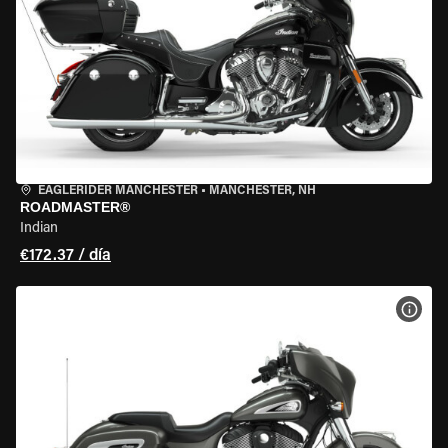
EAGLERIDER MANCHESTER
•
MANCHESTER, NH
ROADMASTER®
Indian
€172.37 / día
VER 