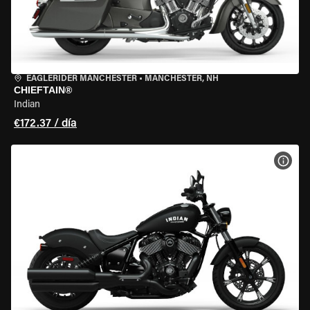
EAGLERIDER MANCHESTER
•
MANCHESTER, NH
CHIEFTAIN®
Indian
€172.37 / día
VER 