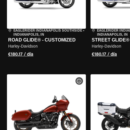
EAGLERIDER INDIANAPOLIS SOUTHSIDE
•
EAGLERIDER INDI
INDIANAPOLIS, IN
INDIANAPOLIS, IN
ROAD GLIDE® - CUSTOMIZED
STREET GLIDE®
Harley-Davidson
Harley-Davidson
€180.17 / día
€180.17 / día
VER ESPECIFICACIONES DE