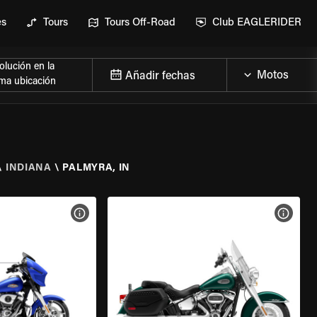
es
Tours
Tours Off-Road
Club EAGLERIDER
lución en la
Añadir fechas
ma ubicación
\
INDIANA
\
PALMYRA, IN
 LA MOTO
VER ESPECIFICACIONES DE LA MOTO
VER E