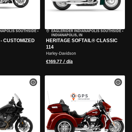
ANAPOLIS SOUTHSIDE
•
EAGLERIDER INDIANAPOLIS SOUTHSIDE
•
INDIANAPOLIS, IN
 - CUSTOMIZED
HERITAGE SOFTAIL® CLASSIC
114
Harley-Davidson
€169.77 / día
 LA MOTO
VER ESPECIFICACIONES DE LA MOTO
VER E