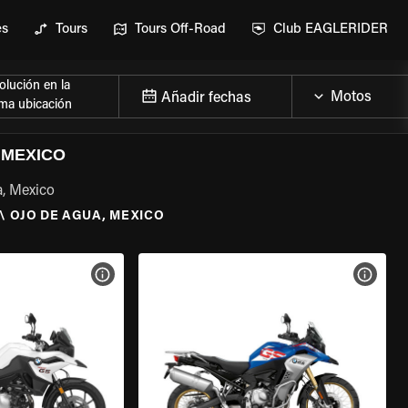
es
Tours
Tours Off-Road
Club EAGLERIDER
lución en la
Añadir fechas
ma ubicación
 MEXICO
a, Mexico
\
OJO DE AGUA, MEXICO
 LA MOTO
VER ESPECIFICACIONES DE LA MOTO
VER E