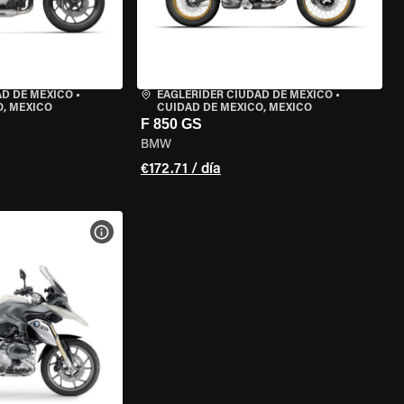
AD DE MÉXICO
•
EAGLERIDER CIUDAD DE MÉXICO
•
O, MEXICO
CUIDAD DE MEXICO, MEXICO
F 850 GS
BMW
€172.71 / día
 LA MOTO
VER ESPECIFICACIONES DE LA MOTO