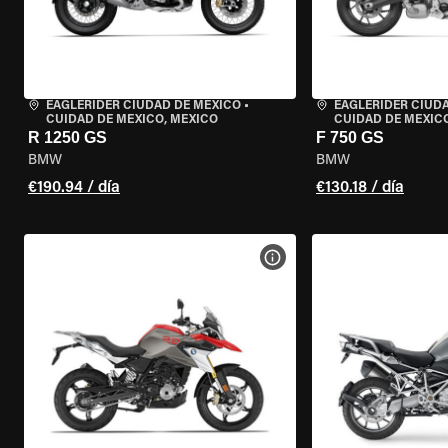
EAGLERIDER CIUDAD DE MÉXICO
•
EAGLERIDER CIUD
CUIDAD DE MEXICO, MEXICO
CUIDAD DE MEXIC
R 1250 GS
F 750 GS
BMW
BMW
€190.94 / día
€130.18 / día
VER ESPECIFICACIONES DE