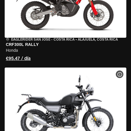
EAGLERIDER SAN JOSE - COSTA RICA
•
ALAJUELA, COSTA RICA
CRF300L RALLY
Honda
€95.47 / día
VER 