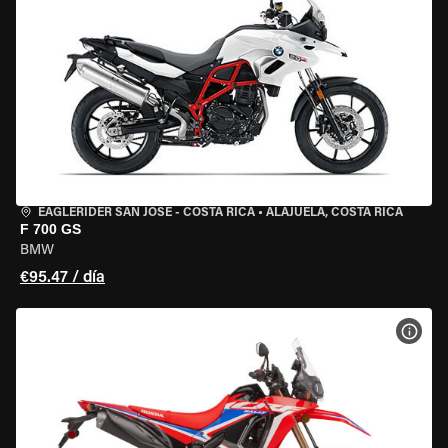
EAGLERIDER SAN JOSE - COSTA RICA
•
ALAJUELA, COSTA RICA
F 700 GS
BMW
€95.47 / día
VER 