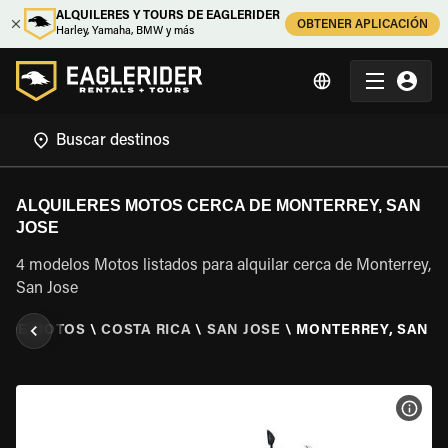
ALQUILERES Y TOURS DE EAGLERIDER
OBTENER APLICACIÓN
Harley, Yamaha, BMW y más
ALQUILERES MOTOS CERCA DE MONTERREY, SAN
JOSE
4 modelos Motos listados para alquilar cerca de Monterrey,
San Jose
R DE MOTOS
\
COSTA RICA
\
SAN JOSE
\
MONTERREY, SAN J
VER 