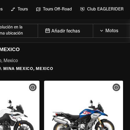
es
Tours
Tours Off-Road
Club EAGLERIDER
lución en la
Añadir fechas
ma ubicación
 MEXICO
o, Mexico
\
MINA MEXICO, MEXICO
 LA MOTO
VER ESPECIFICACIONES DE LA MOTO
VER E