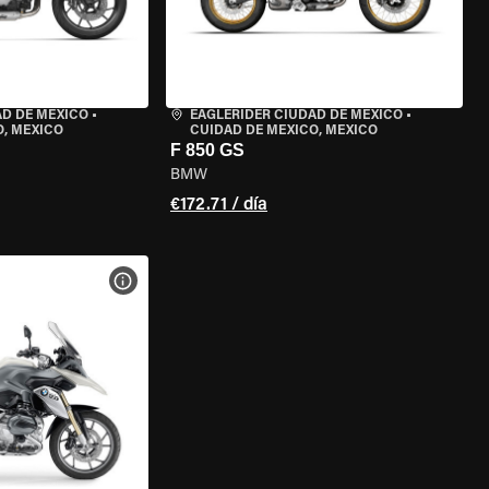
AD DE MÉXICO
•
EAGLERIDER CIUDAD DE MÉXICO
•
O, MEXICO
CUIDAD DE MEXICO, MEXICO
F 850 GS
BMW
€172.71 / día
 LA MOTO
VER ESPECIFICACIONES DE LA MOTO