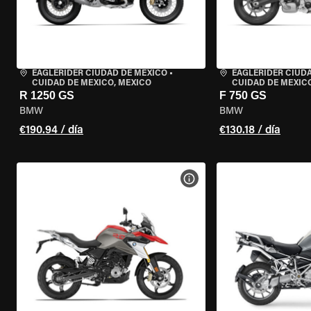
EAGLERIDER CIUDAD DE MÉXICO
•
EAGLERIDER CIUD
CUIDAD DE MEXICO, MEXICO
CUIDAD DE MEXIC
R 1250 GS
F 750 GS
BMW
BMW
€190.94 / día
€130.18 / día
VER ESPECIFICACIONES DE