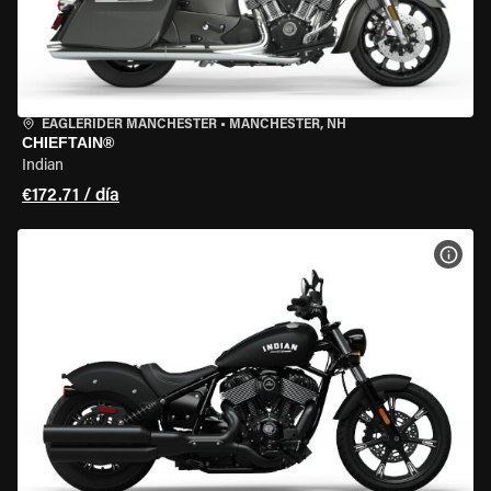
EAGLERIDER MANCHESTER
•
MANCHESTER, NH
CHIEFTAIN®
Indian
€172.71 / día
VER 