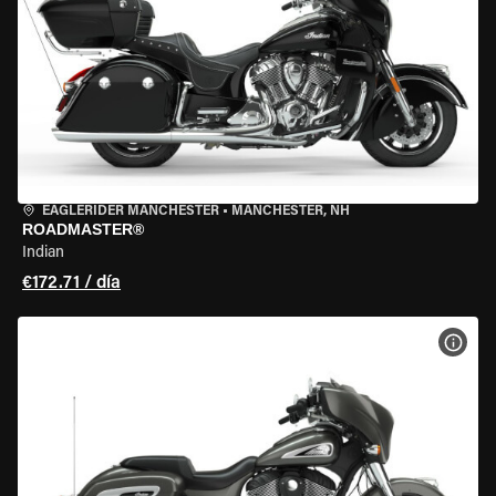
EAGLERIDER MANCHESTER
•
MANCHESTER, NH
ROADMASTER®
Indian
€172.71 / día
VER 