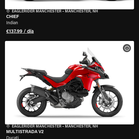
EAGLERIDER MANCHESTER
•
MANCHESTER, NH
CHIEF
Indian
€137.99 / día
VER 
EAGLERIDER MANCHESTER
•
MANCHESTER, NH
MULTISTRADA V2
Ducati