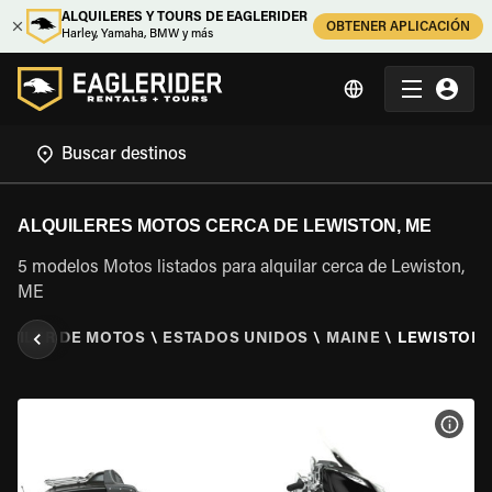
ALQUILERES Y TOURS DE EAGLERIDER
OBTENER APLICACIÓN
Harley, Yamaha, BMW y más
ALQUILERES MOTOS CERCA DE LEWISTON, ME
5 modelos Motos listados para alquilar cerca de Lewiston,
ME
QUILER DE MOTOS
\
ESTADOS UNIDOS
\
MAINE
\
LEWISTON,
VER 