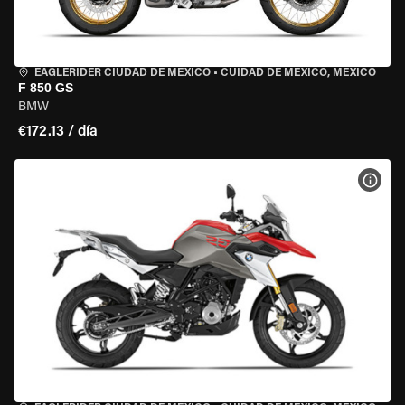
EAGLERIDER CIUDAD DE MÉXICO
•
CUIDAD DE MEXICO, MEXICO
F 850 GS
BMW
€172.13 / día
VER 