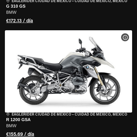
EAGLERIDER CIUDAD DE MÉXICO
•
CUIDAD DE MEXICO, MEXICO
G 310 GS
BMW
€172.13 / día
VER 
EAGLERIDER CIUDAD DE MÉXICO
•
CUIDAD DE MEXICO, MEXICO
R 1200 GSA
BMW
€155.69 / día