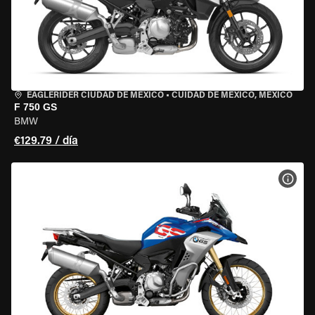
EAGLERIDER CIUDAD DE MÉXICO
•
CUIDAD DE MEXICO, MEXICO
F 750 GS
BMW
€129.79 / día
VER 