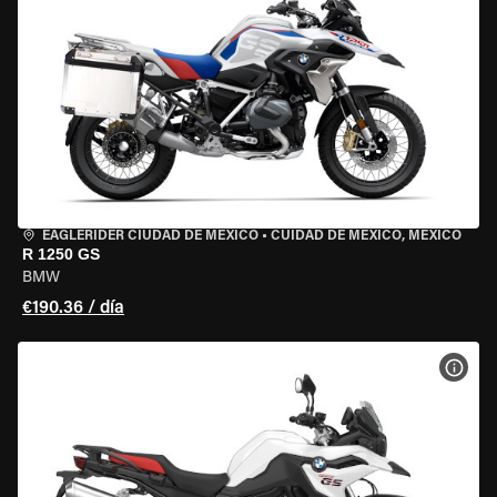
EAGLERIDER CIUDAD DE MÉXICO
•
CUIDAD DE MEXICO, MEXICO
R 1250 GS
BMW
€190.36 / día
VER 