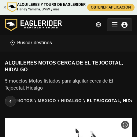
ALQUILERES Y TOURS DE EAGLERIDER
OBTENER APLICACIÓN
Harley, Yamaha, BMW y más
ALQUILERES MOTOS CERCA DE EL TEJOCOTAL,
HIDALGO
5 modelos Motos listados para alquilar cerca de El
Tejocotal, Hidalgo
LER DE MOTOS
\
MEXICO
\
HIDALGO
\
EL TEJOCOTAL, HIDA
VER 