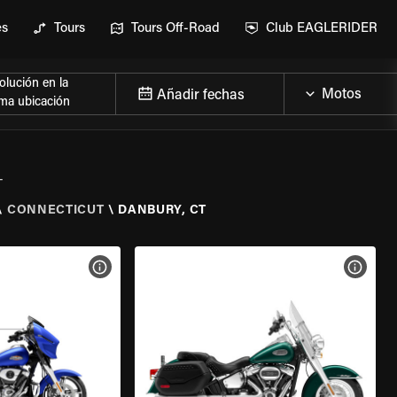
es
Tours
Tours Off-Road
Club EAGLERIDER
lución en la
Añadir fechas
ma ubicación
T
\
CONNECTICUT
\
DANBURY, CT
 LA MOTO
VER ESPECIFICACIONES DE LA MOTO
VER E