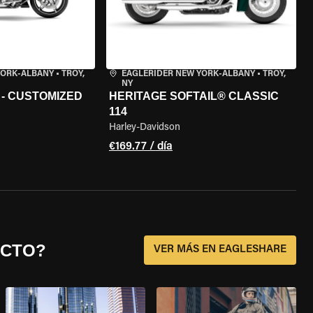
YORK-ALBANY
•
TROY,
EAGLERIDER NEW YORK-ALBANY
•
TROY,
NY
 - CUSTOMIZED
HERITAGE SOFTAIL® CLASSIC
114
Harley-Davidson
€169.77 / día
ECTO?
VER MÁS EN EAGLESHARE