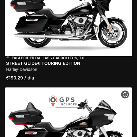
EAGLERIDER DALLAS
•
CARROLLTON, TX
STREET GLIDE® TOURING EDITION
Harley-Davidson
€190.29 / día
VER 