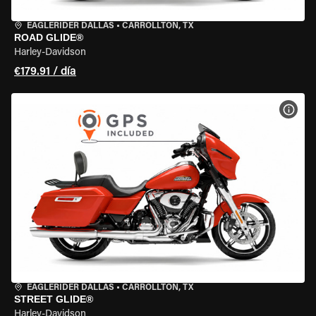
EAGLERIDER DALLAS
•
CARROLLTON, TX
ROAD GLIDE®
Harley-Davidson
€179.91 / día
VER 
EAGLERIDER DALLAS
•
CARROLLTON, TX
STREET GLIDE®
Harley-Davidson