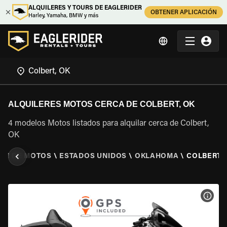
ALQUILERES Y TOURS DE EAGLERIDER
OBTENER APLICACIÓN
Harley, Yamaha, BMW y más
ALQUILERES MOTOS CERCA DE COLBERT, OK
4 modelos Motos listados para alquilar cerca de Colbert,
OK
LER DE MOTOS
\
ESTADOS UNIDOS
\
OKLAHOMA
\
COLBERT,
VER 