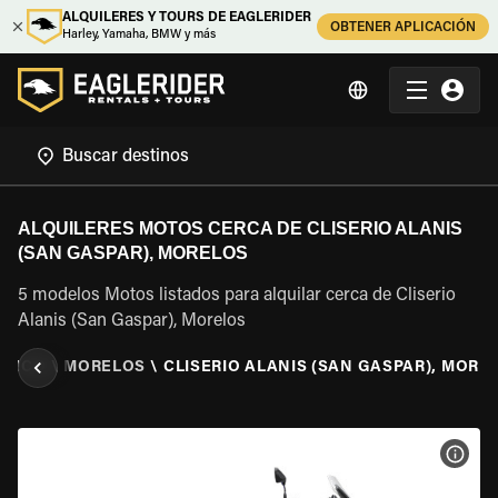
ALQUILERES Y TOURS DE EAGLERIDER
OBTENER APLICACIÓN
Harley, Yamaha, BMW y más
ALQUILERES MOTOS CERCA DE CLISERIO ALANIS
(SAN GASPAR), MORELOS
5 modelos Motos listados para alquilar cerca de Cliserio
Alanis (San Gaspar), Morelos
EXICO
\
MORELOS
\
CLISERIO ALANIS (SAN GASPAR), MORE
VER 