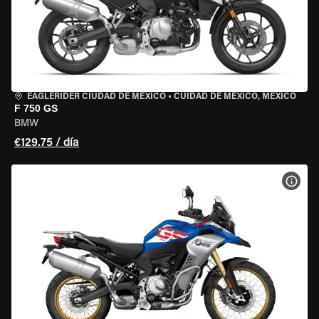
EAGLERIDER CIUDAD DE MÉXICO
•
CUIDAD DE MEXICO, MEXICO
F 750 GS
BMW
€129.75 / día
VER 