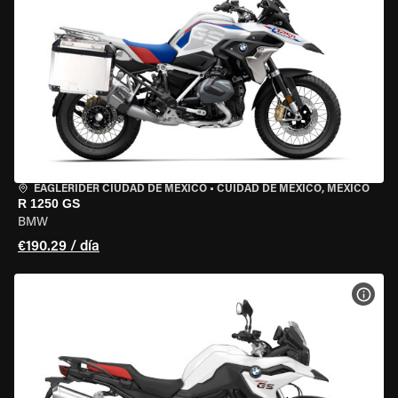
EAGLERIDER CIUDAD DE MÉXICO
•
CUIDAD DE MEXICO, MEXICO
R 1250 GS
BMW
€190.29 / día
VER 