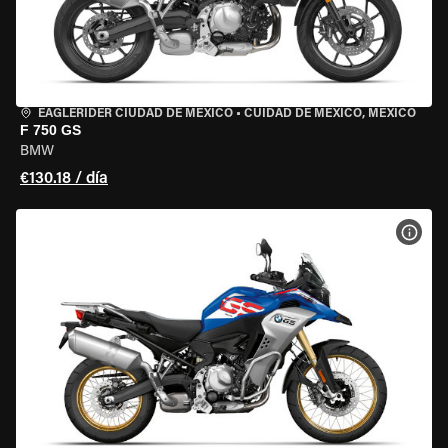
EAGLERIDER CIUDAD DE MÉXICO
•
CUIDAD DE MEXICO, MEXICO
F 750 GS
BMW
€130.18 / día
VER 