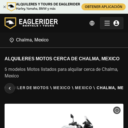
ALQUILERES Y TOURS DE EAGLERIDER
OBTENER APLICACIÓN
Harley, Yamaha, BMW y más
ALQUILERES MOTOS CERCA DE CHALMA, MEXICO
5 modelos Motos listados para alquilar cerca de Chalma,
Mexico
\
ALQUILER DE MOTOS
\
MEXICO
\
MEXICO
\
CHALMA, MEX
VER 