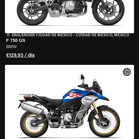
EAGLERIDER CIUDAD DE MÉXICO
•
CUIDAD DE MEXICO, MEXICO
F 750 GS
BMW
€129.93 / día
VER 