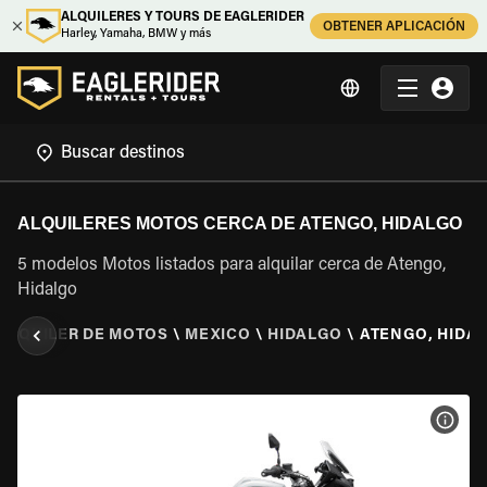
ALQUILERES Y TOURS DE EAGLERIDER
OBTENER APLICACIÓN
Harley, Yamaha, BMW y más
ALQUILERES MOTOS CERCA DE ATENGO, HIDALGO
5 modelos Motos listados para alquilar cerca de Atengo,
Hidalgo
ALQUILER DE MOTOS
\
MEXICO
\
HIDALGO
\
ATENGO, HIDA
VER 