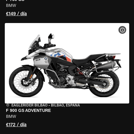
BMW
€149 / día
VER 
EAGLERIDER BILBAO
•
BILBAO, ESPAÑA
F 900 GS ADVENTURE
BMW
€172 / día