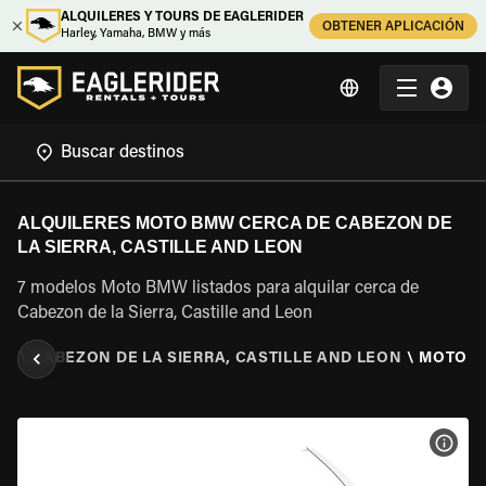
ALQUILERES Y TOURS DE EAGLERIDER
OBTENER APLICACIÓN
Harley, Yamaha, BMW y más
ALQUILERES MOTO BMW CERCA DE CABEZON DE
LA SIERRA, CASTILLE AND LEON
7 modelos Moto BMW listados para alquilar cerca de
Cabezon de la Sierra, Castille and Leon
ON
\
CABEZON DE LA SIERRA, CASTILLE AND LEON
\
MOTO 
VER 