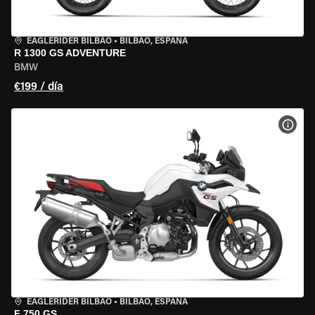
EAGLERIDER BILBAO
•
BILBAO, ESPAÑA
R 1300 GS ADVENTURE
BMW
€199 / día
VER 
EAGLERIDER BILBAO
•
BILBAO, ESPAÑA
F 750 GS