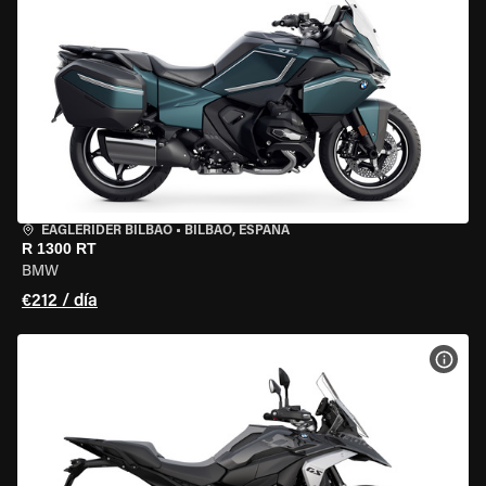
EAGLERIDER BILBAO
•
BILBAO, ESPAÑA
R 1300 RT
BMW
€212 / día
VER 