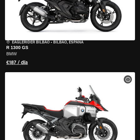
EAGLERIDER BILBAO
•
BILBAO, ESPAÑA
R 1300 GS
BMW
€187 / día
VER 