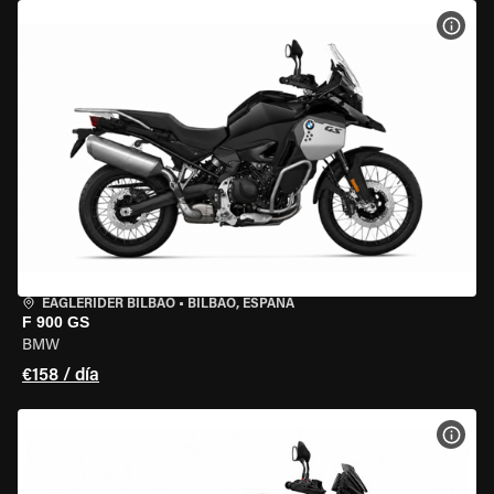
VER 
EAGLERIDER BILBAO
•
BILBAO, ESPAÑA
F 900 GS
BMW
€158 / día
VER 