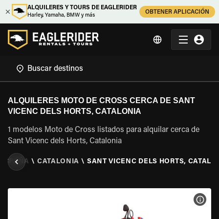
ALQUILERES Y TOURS DE EAGLERIDER
OBTENER APLICACIÓN
Harley, Yamaha, BMW y más
ALQUILERES MOTO DE CROSS CERCA DE SANT
VICENC DELS HORTS, CATALONIA
1 modelos Moto de Cross listados para alquilar cerca de
Sant Vicenc dels Horts, Catalonia
ESPAÑA
\
CATALONIA
\
SANT VICENC DELS HORTS, CATALO
VER 