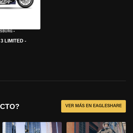
ISBURG
•
 LIMITED -
ECTO?
VER MÁS EN EAGLESHARE