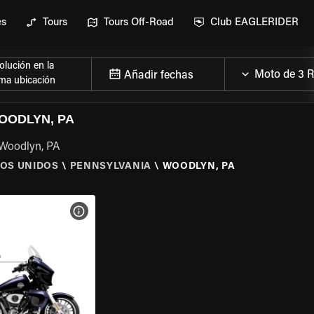
es
Tours
Tours Off-Road
Club EAGLERIDER
lución en la
Añadir fechas
ma ubicación
OODLYN, PA
 Woodlyn, PA
OS UNIDOS
\
PENNSYLVANIA
\
WOODLYN, PA
 LA MOTO
VER ESPECIFICACIONES DE LA MOTO