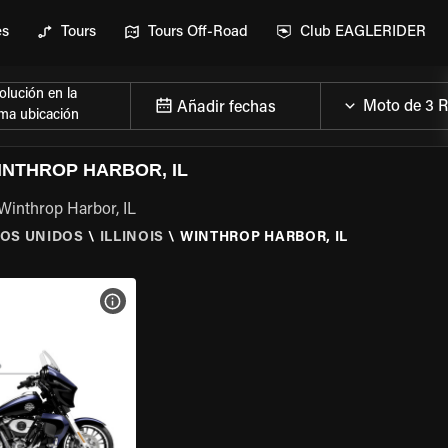
es
Tours
Tours Off-Road
Club EAGLERIDER
lución en la
Añadir fechas
ma ubicación
INTHROP HARBOR, IL
Winthrop Harbor, IL
OS UNIDOS
\
ILLINOIS
\
WINTHROP HARBOR, IL
 LA MOTO
VER ESPECIFICACIONES DE LA MOTO