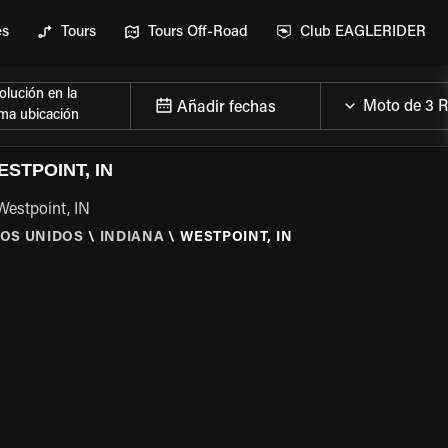
es
Tours
Tours Off-Road
Club EAGLERIDER
lución en la
Añadir fechas
ma ubicación
STPOINT, IN
Westpoint, IN
OS UNIDOS
\
INDIANA
\
WESTPOINT, IN
 LA MOTO