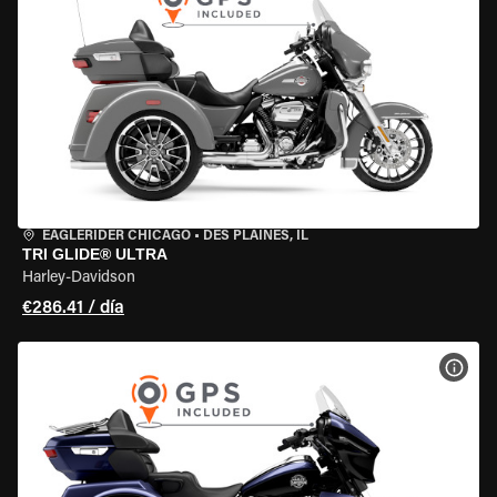
EAGLERIDER CHICAGO
•
DES PLAINES, IL
TRI GLIDE® ULTRA
Harley-Davidson
€286.41 / día
VER 