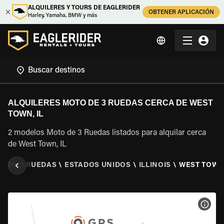
ALQUILERES Y TOURS DE EAGLERIDER
OBTENER APLICACIÓN
Harley, Yamaha, BMW y más
ALQUILERES MOTO DE 3 RUEDAS CERCA DE WEST
TOWN, IL
2 modelos Moto de 3 Ruedas listados para alquilar cerca
de West Town, IL
O DE 3 RUEDAS
\
ESTADOS UNIDOS
\
ILLINOIS
\
WEST TOWN,
VER 