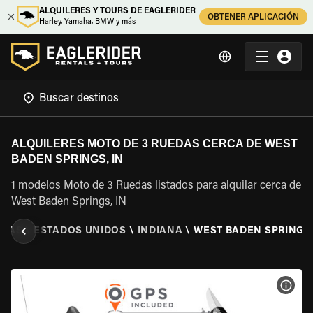
ALQUILERES Y TOURS DE EAGLERIDER
OBTENER APLICACIÓN
Harley, Yamaha, BMW y más
ALQUILERES MOTO DE 3 RUEDAS CERCA DE WEST
BADEN SPRINGS, IN
1 modelos Moto de 3 Ruedas listados para alquilar cerca de
West Baden Springs, IN
EDAS
\
ESTADOS UNIDOS
\
INDIANA
\
WEST BADEN SPRINGS,
VER 