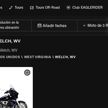
es
Tours
Tours Off-Road
Club EAGLERIDER
lución en la
Añadir fechas
ma ubicación
ELCH, WV
 Welch, WV
OS UNIDOS
\
WEST VIRGINIA
\
WELCH, WV
 LA MOTO
VER ESPECIFICACIONES DE LA MOTO