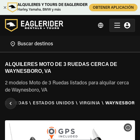
ALQUILERES Y TOURS DE EAGLERIDER
OBTENER APLICACIÓN
Harley, Yamaha, BMW y más
ALQUILERES MOTO DE 3 RUEDAS CERCA DE
WAYNESBORO, VA
2 modelos Moto de 3 Ruedas listados para alquilar cerca
de Waynesboro, VA
DE 3 RUEDAS
\
ESTADOS UNIDOS
\
VIRGINIA
\
WAYNESBORO,
VER 