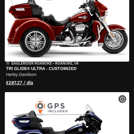
EAGLERIDER ROANOKE
•
ROANOKE, VA
TRI GLIDE® ULTRA - CUSTOMIZED
Harley-Davidson
€287.27 / día
VER 