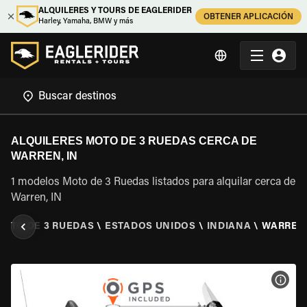
ALQUILERES Y TOURS DE EAGLERIDER
OBTENER APLICACIÓN
Harley, Yamaha, BMW y más
ALQUILERES MOTO DE 3 RUEDAS CERCA DE
WARREN, IN
1 modelos Moto de 3 Ruedas listados para alquilar cerca de
Warren, IN
MOTO DE 3 RUEDAS
\
ESTADOS UNIDOS
\
INDIANA
\
WARREN,
VER 