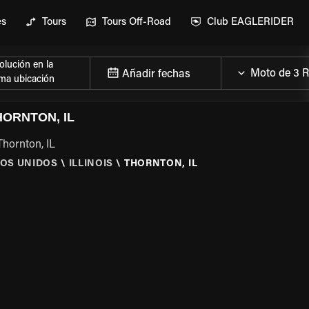
es
Tours
Tours Off-Road
Club EAGLERIDER
lución en la
Añadir fechas
ma ubicación
ORNTON, IL
Thornton, IL
OS UNIDOS
\
ILLINOIS
\
THORNTON, IL
 LA MOTO