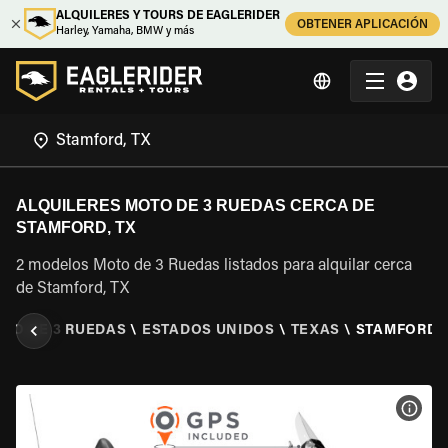
ALQUILERES Y TOURS DE EAGLERIDER
OBTENER APLICACIÓN
Harley, Yamaha, BMW y más
ALQUILERES MOTO DE 3 RUEDAS CERCA DE
STAMFORD, TX
2 modelos Moto de 3 Ruedas listados para alquilar cerca
de Stamford, TX
OTO DE 3 RUEDAS
\
ESTADOS UNIDOS
\
TEXAS
\
STAMFORD, 
VER 