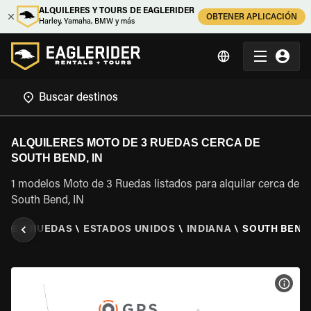
ALQUILERES Y TOURS DE EAGLERIDER
OBTENER APLICACIÓN
Harley, Yamaha, BMW y más
ALQUILERES MOTO DE 3 RUEDAS CERCA DE
SOUTH BEND, IN
1 modelos Moto de 3 Ruedas listados para alquilar cerca de
South Bend, IN
 DE 3 RUEDAS
\
ESTADOS UNIDOS
\
INDIANA
\
SOUTH BEND,
VER 