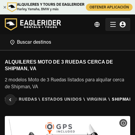
ALQUILERES Y TOURS DE EAGLERIDER
OBTENER APLICACIÓN
Harley, Yamaha, BMW y más
ALQUILERES MOTO DE 3 RUEDAS CERCA DE
SHIPMAN, VA
2 modelos Moto de 3 Ruedas listados para alquilar cerca
de Shipman, VA
TO DE 3 RUEDAS
\
ESTADOS UNIDOS
\
VIRGINIA
\
SHIPMAN,
VER 