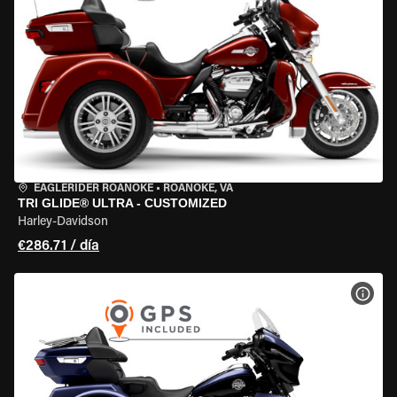
EAGLERIDER ROANOKE
•
ROANOKE, VA
TRI GLIDE® ULTRA - CUSTOMIZED
Harley-Davidson
€286.71 / día
VER 