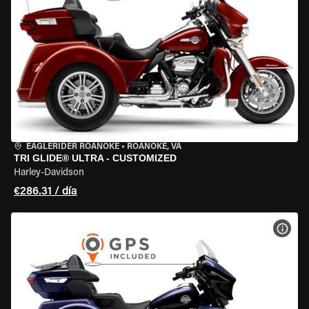
EAGLERIDER ROANOKE
•
ROANOKE, VA
TRI GLIDE® ULTRA - CUSTOMIZED
Harley-Davidson
€286.31 / día
VER 