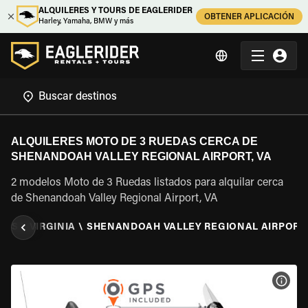
ALQUILERES Y TOURS DE EAGLERIDER
OBTENER APLICACIÓN
Harley, Yamaha, BMW y más
ALQUILERES MOTO DE 3 RUEDAS CERCA DE
SHENANDOAH VALLEY REGIONAL AIRPORT, VA
2 modelos Moto de 3 Ruedas listados para alquilar cerca
de Shenandoah Valley Regional Airport, VA
DOS
\
VIRGINIA
\
SHENANDOAH VALLEY REGIONAL AIRPORT,
VER 