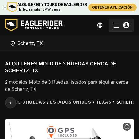
ALQUILERES Y TOURS DE EAGLERIDER
OBTENER APLICACIÓN
Harley, Yamaha, BMW y más
ALQUILERES MOTO DE 3 RUEDAS CERCA DE
SCHERTZ, TX
2 modelos Moto de 3 Ruedas listados para alquilar cerca
de Schertz, TX
 MOTO DE 3 RUEDAS
\
ESTADOS UNIDOS
\
TEXAS
\
SCHERTZ,
VER 