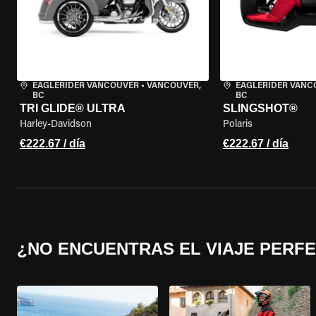
EAGLERIDER VANCOUVER
•
VANCOUVER,
EAGLERIDER VANC
BC
BC
TRI GLIDE® ULTRA
SLINGSHOT®
Harley-Davidson
Polaris
€222.67 / día
€222.67 / día
¿NO ENCUENTRAS EL VIAJE PERF