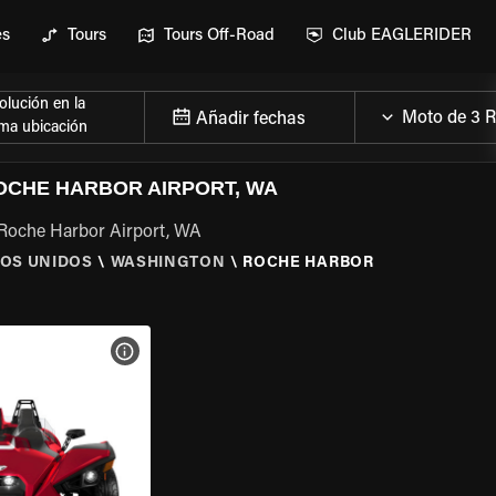
es
Tours
Tours Off-Road
Club EAGLERIDER
lución en la
Añadir fechas
ma ubicación
OCHE HARBOR AIRPORT, WA
 Roche Harbor Airport, WA
OS UNIDOS
\
WASHINGTON
\
ROCHE HARBOR
 LA MOTO
VER ESPECIFICACIONES DE LA MOTO