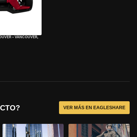
OUVER
•
VANCOUVER,
ECTO?
VER MÁS EN EAGLESHARE