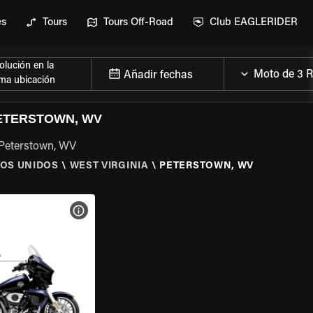
es
Tours
Tours Off-Road
Club EAGLERIDER
lución en la
Añadir fechas
ma ubicación
PETERSTOWN, WV
 Peterstown, WV
OS UNIDOS
\
WEST VIRGINIA
\
PETERSTOWN, WV
 LA MOTO
VER ESPECIFICACIONES DE LA MOTO