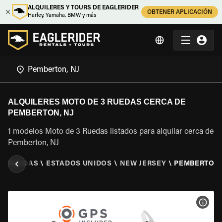
ALQUILERES Y TOURS DE EAGLERIDER
OBTENER APLICACIÓN
Harley, Yamaha, BMW y más
ALQUILERES MOTO DE 3 RUEDAS CERCA DE
PEMBERTON, NJ
1 modelos Moto de 3 Ruedas listados para alquilar cerca de
Pemberton, NJ
 3 RUEDAS
\
ESTADOS UNIDOS
\
NEW JERSEY
\
PEMBERTON,
VER 