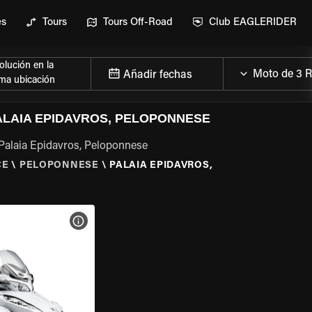
es
Tours
Tours Off-Road
Club EAGLERIDER
lución en la
Añadir fechas
ma ubicación
ALAIA EPIDAVROS, PELOPONNESE
 Palaia Epidavros, Peloponnese
CE
\
PELOPONNESE
\
PALAIA EPIDAVROS,
 LA MOTO
VER ESPECIFICACIONES DE LA MOTO